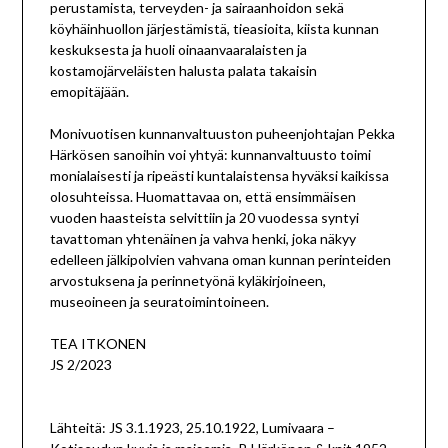
perustamista, terveyden- ja sairaanhoidon sekä
köyhäinhuollon järjestämistä, tieasioita, kiista kunnan
keskuksesta ja huoli oinaanvaaralaisten ja
kostamojärveläisten halusta palata takaisin
emopitäjään.
Monivuotisen kunnanvaltuuston puheenjohtajan Pekka
Härkösen sanoihin voi yhtyä: kunnanvaltuusto toimi
monialaisesti ja ripeästi kuntalaistensa hyväksi kaikissa
olosuhteissa. Huomattavaa on, että ensimmäisen
vuoden haasteista selvittiin ja 20 vuodessa syntyi
tavattoman yhtenäinen ja vahva henki, joka näkyy
edelleen jälkipolvien vahvana oman kunnan perinteiden
arvostuksena ja perinnetyönä kyläkirjoineen,
museoineen ja seuratoimintoineen.
TEA ITKONEN
JS 2/2023
Lähteitä: JS 3.1.1923, 25.10.1922, Lumivaara –