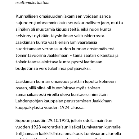
osattomaks laittaa.
Kunnallisen omaisuuden jakamisen voidaan sanoa
sujuneen juoheammin kuin seurakunnallisen jaon, mutta
siinäkin oli muutamia kipupisteitä, eikä nuori kunta
selvinnyt nytkään täysin ilman valituskierrosta.
Jaakkiman kunta vaati ensin lumivaaralaisia
suorittamaan veronsa uuden kunnan ensimmäisenä
toimintavuonna Jaakkimaan – tämä saatiin oikaistua ja
toimintaansa aloittava kunta pystyi laatimaan
budjettinsa verotuloihinsa pohjaavaksi.
Jaakkiman kunnan omaisuus jaettiin lopulta kolmeen
osaan, sillä siinä oli huomioitava myös toinen
samanaikaisesti vireillä oleva kuntaero, nimittäin
Lahdenpohjan kauppalan perustaminen Jaakkiman
kauppakylästä vuoden 1924 alussa.
Sopuun päästiin 29.10.1923, jolloin edellä mainitun
vuoden 1923 veroratkaisun lisäksi Lumivaaran kunnalle
tuli jäämään kaikki kiinteä omaisuus Lumivaaran alueella