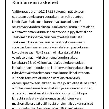
Kunnan ensi askeleet
Valtioneuvoston 16.2.1922 tekemän päätöksen
saatuaan Lumivaaran seurakunnan valtuutetut
ilmoittivat Jaakkiman kunnanvaltuustolle, että
seuraavan vuoden alusta Lumivaaran seurakuntalaiset
aloittavat oman kunnallishallintonsa ja pyysivät siihen
Jaakkiman kunnanvaltuuston myötävaikutusta.
Jaakkiman kunnanvaltuusto päätti yksimielisesti
suostua Lumivaaran seurakuntalaisten päätökseen
kokouksessaan 8.4.1922. Toimikunta valittiin
valmistelemaan yhteisen omaisuuden jakoa.
Lokakuun 23. päivä lumivaaralaiset kokoontuivat
lankakunnan kokoukseen Huhtervun kansakoululle ja
ryhtyivät valmistelemaan omaa kunnallishallintoaan.
Kunnan toiminta oli mahdollista aloittaa vuosi
eroamispäätöksen jälkeen, mutta yksimielisesti haluttiin
aloittaa oma kunnallinen hallinto jo seuraavan vuoden
alusta, kun maaherrakin oli asiaa puoltanut. Niinpä
lähettiin asiasta vielä anomus asiakirjojen kera
maaherralle ja päätettiin että ensimmäiset kunnalliset
valtuusmies- ja tilintarkastajavaalit toimitetaan