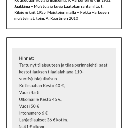
Kotiseudun kuvia ja maisemia, P. Härkönen & knit 1952,
Jaakkima – Muistoja ja kuvia Laatokan rantamilta, t.
Kilpiö & knit 1955, Muistojen mailla – Pekka Härkösen
muistelmat, toim. A. Kaartinen 2010
Tartu nyt tilaisuuteen ja tilaa perinnelehti, saat 
kestotilauksen tilaajalahjana 110-
vuotisjuhlajulkaisun.

Kotimaahan Kesto 40 €,

Vuosi 45 €

Ulkomaille Kesto 45 €,

Vuosi 50 €

Irtonumero 6 €

Lahjatilaukset 36 € kotim.

ja 41 € ulkom.
