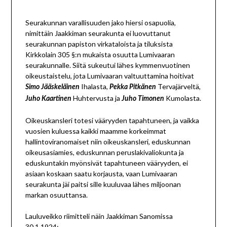
Seurakunnan varallisuuden jako hiersi osapuolia,
nimittäin Jaakkiman seurakunta ei luovuttanut
seurakunnan papiston virkataloista ja tiluksista
Kirkkolain 305 §:n mukaista osuutta Lumivaaran
seurakunnalle. Siitä sukeutui lähes kymmenvuotinen
oikeustaistelu, jota Lumivaaran valtuuttamina hoitivat
Ihalasta,
Tervajärveltä,
S
imo Jääskeläinen
Pekka Pitkänen
Huhtervusta ja
Kumolasta.
Juho Kaartinen
Juho Timonen
Oikeuskansleri totesi vääryyden tapahtuneen, ja vaikka
vuosien kuluessa kaikki maamme korkeimmat
hallintoviranomaiset niin oikeuskansleri, eduskunnan
oikeusasiamies, eduskunnan peruslakivaliokunta ja
eduskuntakin myönsivät tapahtuneen vääryyden, ei
asiaan koskaan saatu korjausta, vaan Lumivaaran
seurakunta jäi paitsi sille kuuluvaa lähes miljoonan
markan osuuttansa.
Lauluveikko riimitteli näin Jaakkiman Sanomissa
30.1.1924: