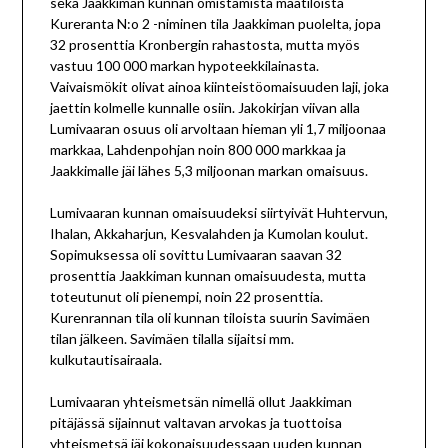
sekä Jaakkiman kunnan omistamista maatiloista
Kureranta N:o 2 -niminen tila Jaakkiman puolelta, jopa
32 prosenttia Kronbergin rahastosta, mutta myös
vastuu 100 000 markan hypoteekkilainasta.
Vaivaismökit olivat ainoa kiinteistöomaisuuden laji, joka
jaettin kolmelle kunnalle osiin. Jakokirjan viivan alla
Lumivaaran osuus oli arvoltaan hieman yli 1,7 miljoonaa
markkaa, Lahdenpohjan noin 800 000 markkaa ja
Jaakkimalle jäi lähes 5,3 miljoonan markan omaisuus.
Lumivaaran kunnan omaisuudeksi siirtyivät Huhtervun,
Ihalan, Akkaharjun, Kesvalahden ja Kumolan koulut.
Sopimuksessa oli sovittu Lumivaaran saavan 32
prosenttia Jaakkiman kunnan omaisuudesta, mutta
toteutunut oli pienempi, noin 22 prosenttia.
Kurenrannan tila oli kunnan tiloista suurin Savimäen
tilan jälkeen. Savimäen tilalla sijaitsi mm.
kulkutautisairaala.
Lumivaaran yhteismetsän nimellä ollut Jaakkiman
pitäjässä sijainnut valtavan arvokas ja tuottoisa
yhteismetsä jäi kokonaisuudessaan uuden kunnan