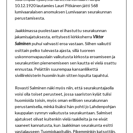
10.12.1920 lautamies
Lauri Pitkänen
jätti 568
lumivaaralaisen anomuksen Lumivaaran seurakunnan
perustamisesta.
Jaakkimassa puolestaan ei ihastuttu seurakunnan
jakamisajatuksesta, erityisesti kirkkoherra
Viktor
puhui vahvasti eroa vastaan. Siihen vaikutti
Salminen
osittain pelko tulevasta ajasta, sillä tuoreen
uskonnonvapauslain vaikutusta kirkosta eroamiseen ja
seurakuntien pienenemiseen sen kautta ei vielä osattu
ennustaa. Pelättiin suurempaa kansanliikettä
siviilirekisterin huomiin kuin sitten lopulta tapahtui.
Rovasti Salminen näki myös niin, että seurakuntajaolla
voisi olla toiset perusteet, jossa saariston kylät tulisi
huomioida toisin, myös oman erillisen seurakunnan
perustamisella, minkä lisäksi hän pohti jo Lahdenpohjan
kauppalan synnyn vaikutusta seurakuntaan. Salmiset
ajatukset olivat kuitenkin vielä raakileita ja ne eivät
saaneet kannatusta, kun Jaakkiman seurakunta esitti
vastalauseen Tuomiokapituliin. Pikemminkin katsottiin,