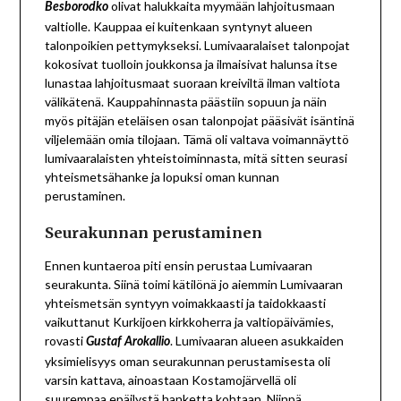
olivat halukkaita myymään lahjoitusmaan
Besborodko
valtiolle. Kauppaa ei kuitenkaan syntynyt alueen
talonpoikien pettymykseksi. Lumivaaralaiset talonpojat
kokosivat tuolloin joukkonsa ja ilmaisivat halunsa itse
lunastaa lahjoitusmaat suoraan kreiviltä ilman valtiota
välikätenä. Kauppahinnasta päästiin sopuun ja näin
myös pitäjän eteläisen osan talonpojat pääsivät isäntinä
viljelemään omia tilojaan. Tämä oli valtava voimannäyttö
lumivaaralaisten yhteistoiminnasta, mitä sitten seurasi
yhteismetsähanke ja lopuksi oman kunnan
perustaminen.
Seurakunnan perustaminen
Ennen kuntaeroa piti ensin perustaa Lumivaaran
seurakunta. Siinä toimi kätilönä jo aiemmin Lumivaaran
yhteismetsän syntyyn voimakkaasti ja taidokkaasti
vaikuttanut Kurkijoen kirkkoherra ja valtiopäivämies,
rovasti
. Lumivaaran alueen asukkaiden
Gustaf Arokallio
yksimielisyys oman seurakunnan perustamisesta oli
varsin kattava, ainoastaan Kostamojärvellä oli
suurempaa epäilystä hanketta kohtaan. Niinpä