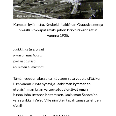
Kumolan kyläraittia. Keskellä Jaakkiman Osuuskauppa ja
oikealla Rokkapatamäki, johon kirkko rakennettiin
vuonna 1935.
Jaakkimasta eronnut
on aivan uusi haara,
joka ristiäisissä
sai nimen Lumivaara.
Tämän vuoden alussa tuli täyteen sata vuotta siitä, kun
Lumivaaran kunta syntyi ja Jaakkiman kymmenen
eteläisimmän kylän valtuutetut aloittivat oman
kunnallishallintonsa hoitamisen. Jaakkiman Sanomien
värssynikkari Veisu Ville riimitteli tapahtumasta lehden
sivuilla.