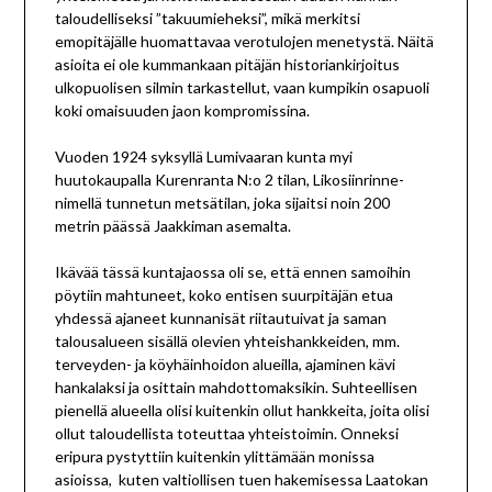
taloudelliseksi ”takuumieheksi”, mikä merkitsi
emopitäjälle huomattavaa verotulojen menetystä. Näitä
asioita ei ole kummankaan pitäjän historiankirjoitus
ulkopuolisen silmin tarkastellut, vaan kumpikin osapuoli
koki omaisuuden jaon kompromissina.
Vuoden 1924 syksyllä Lumivaaran kunta myi
huutokaupalla Kurenranta N:o 2 tilan, Likosiinrinne-
nimellä tunnetun metsätilan, joka sijaitsi noin 200
metrin päässä Jaakkiman asemalta.
Ikävää tässä kuntajaossa oli se, että ennen samoihin
pöytiin mahtuneet, koko entisen suurpitäjän etua
yhdessä ajaneet kunnanisät riitautuivat ja saman
talousalueen sisällä olevien yhteishankkeiden, mm.
terveyden- ja köyhäinhoidon alueilla, ajaminen kävi
hankalaksi ja osittain mahdottomaksikin. Suhteellisen
pienellä alueella olisi kuitenkin ollut hankkeita, joita olisi
ollut taloudellista toteuttaa yhteistoimin. Onneksi
eripura pystyttiin kuitenkin ylittämään monissa
asioissa, kuten valtiollisen tuen hakemisessa Laatokan