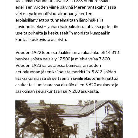
Jaakkiman Sanomat kuvaili 3.1.1923 numerossaan
edellisen vuoden viime päivinä Merenrantakahvilassa
vietettyä kunnallislautakunnan jäsenten
erojaisillanviettoa tunnelmaltaan lämpimäksi ja
sovinnolliseksi – vähän haikeaksikin. Juhlassa pidettiin
useita puheita ja keskusteltiin monista kumpaakin
kuntaa koskevista asioista.
Vuoden 1922 lopussa Jaakkiman asukasluku oli 14 813
henkeä, joista naisia yli 7 500 ja miehiä vajaa 7 300.
Vuoden 1923 sarastaessa Lumivaaran uuden
seurakunnan jäseniksi heistä merkittiin 5 613, joiden
lisäksi kunnassa oli seitsemän siviilirekisteriin kirjattua
asukasta. Lumivaarassa oli näin ollen 5 620 asukasta ja
Jaakkiman seurakuntaan jäi 9 200 asukasta.