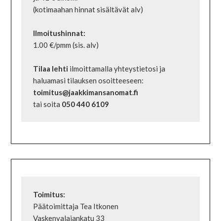
(kotimaahan hinnat sisältävät alv)

1.00 €/pmm (sis. alv)

Tilaa lehti
 ilmoittamalla yhteystietosi ja 
haluamasi tilauksen osoitteeseen: 
toimitus@jaakkimansanomat.fi
tai soita 
050 440 6109
Päätoimittaja Tea Itkonen

Vaskenvalajankatu 33
