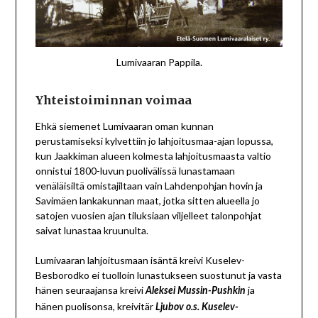
Lumivaaran Pappila.
Yhteistoiminnan voimaa
Ehkä siemenet Lumivaaran oman kunnan
perustamiseksi kylvettiin jo lahjoitusmaa-ajan lopussa,
kun Jaakkiman alueen kolmesta lahjoitusmaasta valtio
onnistui 1800-luvun puolivälissä lunastamaan
venäläisiltä omistajiltaan vain Lahdenpohjan hovin ja
Savimäen lankakunnan maat, jotka sitten alueella jo
satojen vuosien ajan tiluksiaan viljelleet talonpohjat
saivat lunastaa kruunulta.
Lumivaaran lahjoitusmaan isäntä kreivi Kuselev-
Besborodko ei tuolloin lunastukseen suostunut ja vasta
hänen seuraajansa kreivi
ja
Aleksei Mussin-Pushkin
hänen puolisonsa, kreivitär
Ljubov o.s. Kuselev-