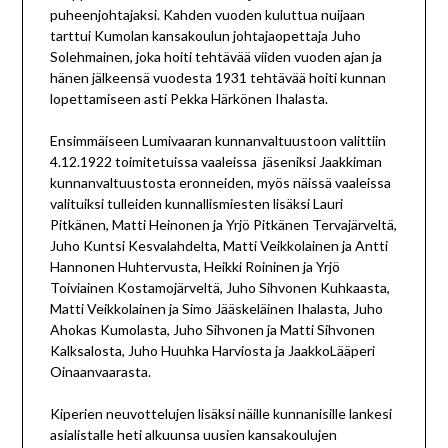
puheenjohtajaksi. Kahden vuoden kuluttua nuijaan
tarttui Kumolan kansakoulun johtajaopettaja
Juho
Solehmainen
, joka hoiti tehtävää viiden vuoden ajan ja
hänen jälkeensä vuodesta 1931 tehtävää hoiti kunnan
lopettamiseen asti
Pekka Härkönen
Ihalasta.
Ensimmäiseen Lumivaaran kunnanvaltuustoon valittiin
4.12.1922 toimitetuissa vaaleissa jäseniksi Jaakkiman
kunnanvaltuustosta eronneiden, myös näissä vaaleissa
valituiksi tulleiden kunnallismiesten lisäksi
Lauri
Pitkänen
,
Matti Heinonen
ja
Yrjö Pitkänen
Tervajärveltä,
Juho Kuntsi
Kesvalahdelta,
Matti
Veikkolainen
ja
Antti
Hannonen
Huhtervusta,
Heikki Roininen
ja
Yrjö
Toiviainen
Kostamojärveltä,
Juho Sihvonen
Kuhkaasta,
Matti Veikkolainen
ja Simo Jääskeläinen Ihalasta,
Juho
Ahokas
Kumolasta,
Juho Sihvonen
ja
Matti Sihvonen
Kalksalosta,
Juho
Huuhka
Harviosta ja
Jaakko
Lääperi
Oinaanvaarasta.
Kiperien neuvottelujen lisäksi näille kunnanisille lankesi
asialistalle heti alkuunsa uusien kansakoulujen