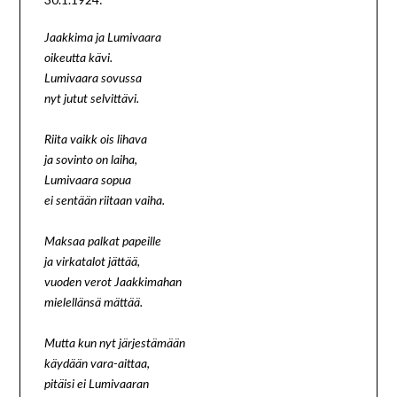
Jaakkima ja Lumivaara
oikeutta kävi.
Lumivaara sovussa
nyt jutut selvittävi.
Riita vaikk ois lihava
ja sovinto on laiha,
Lumivaara sopua
ei sentään riitaan vaiha.
Maksaa palkat papeille
ja virkatalot jättää,
vuoden verot Jaakkimahan
mielellänsä mättää.
Mutta kun nyt järjestämään
käydään vara-aittaa,
pitäisi ei Lumivaaran