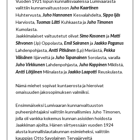
Vuoden 1921 lopun kunnallisvaaleissa Lumivaarasta
valittiin kunnanvaltuustoon
Juho Kaartinen
Huhtervusta,
Kesvalahdelta,
Juho Hannonen
Sippo Ijäs
Harviosta,
Kuhkaasta ja
Tuomas Lätti
Juho Timonen
Kumolasta.
Jaakkimalaiset valtuutetut olivat
ja
Simo Kosonen
Matti
(Jp) Oppolasta,
ja
Sihvonen
Emil Sairanen
Jaakko Paganus
Lahdenpohjasta,
(Lp) Meriästä,
Antti Pitkänen
Pekka
Iijärveltä ja
Sorolasta, varalla
Väisänen
J
uho Tapanainen
Lahdenpohjasta,
Miklistä,
Juho Virkkunen
Juho Koppine
n
Miinalasta ja
Reuskulasta.
Antti Lötjönen
Jaakko Laapotti
Nämä miehet sopivat kuntaerosta ja hieroivat
omaisuuden jakosopimuksen valmiiksi.
Ensimmäiseksi Lumivaaran kunnanvaltuuston
puheenjohtajaksi valittiin kunnallismies Juho Timonen,
jolla oli vankka kokemus kunnan asioiden hoidosta
Jaakkiman ajoilta. Hänen siirtyessään vuoden 1924
alusta kunnallislautakunnan esimieheksi, valittiin
kauppias
Otto Savolainen
Tervajärveltä