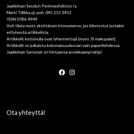
Jaakkiman Seudun Perinneyhdistys ry.
Matti Tiilikka pj. puh. 045 215 3453
ISSN 0786-4949
Voit tilata myös yksittäisen irtonumeron, jos kiinnostut jostakin
erityisestä artikkelista.
Artikkelit kotisivulla ovat lyhennettyjä (myös JS makupalat).
Artikkelit on julkaistu kokonaisuudessan vain paperilehdessä.
Jaakkiman Sanomat on hintaansa arvokkaampi lahja!
Ota yhteyttä!