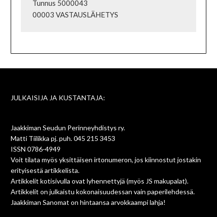
Tunnus 5000043

JULKAISIJA JA KUSTANTAJA:
Jaakkiman Seudun Perinneyhdistys ry.
Matti Tiilikka pj. puh. 045 215 3453
ISSN 0786-4949
Voit tilata myös yksittäisen irtonumeron, jos kiinnostut jostakin
erityisestä artikkelista.
Artikkelit kotisivulla ovat lyhennettyjä (myös JS makupalat).
Artikkelit on julkaistu kokonaisuudessan vain paperilehdessä.
Jaakkiman Sanomat on hintaansa arvokkaampi lahja!