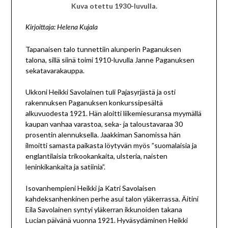
Kuva otettu 1930-luvulla.
Kirjoittaja: Helena Kujala
Tapanaisen talo tunnettiin alunperin Paganuksen
talona, sillä siinä toimi 1910-luvulla Janne Paganuksen
sekatavarakauppa.
Ukkoni Heikki Savolainen tuli Pajasyrjästä ja osti
rakennuksen Paganuksen konkurssipesältä
alkuvuodesta 1921. Hän aloitti liikemiesuransa myymällä
kaupan vanhaa varastoa, seka- ja taloustavaraa 30
prosentin alennuksella. Jaakkiman Sanomissa hän
ilmoitti samasta paikasta löytyvän myös ”suomalaisia ja
englantilaisia trikookankaita, ulsteria, naisten
leninkikankaita ja satiinia”.
Isovanhempieni Heikki ja Katri Savolaisen
kahdeksanhenkinen perhe asui talon yläkerrassa. Äitini
Eila Savolainen syntyi yläkerran ikkunoiden takana
Lucian päivänä vuonna 1921. Hyväsydäminen Heikki