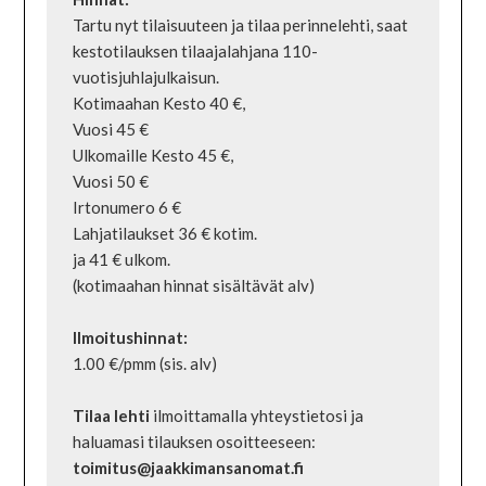
Tartu nyt tilaisuuteen ja tilaa perinnelehti, saat 
kestotilauksen tilaajalahjana 110-
vuotisjuhlajulkaisun.

Kotimaahan Kesto 40 €,

Vuosi 45 €

Ulkomaille Kesto 45 €,

Vuosi 50 €

Irtonumero 6 €

Lahjatilaukset 36 € kotim.

ja 41 € ulkom.

(kotimaahan hinnat sisältävät alv)

1.00 €/pmm (sis. alv)

Tilaa lehti
 ilmoittamalla yhteystietosi ja 
haluamasi tilauksen osoitteeseen: 
toimitus@jaakkimansanomat.fi